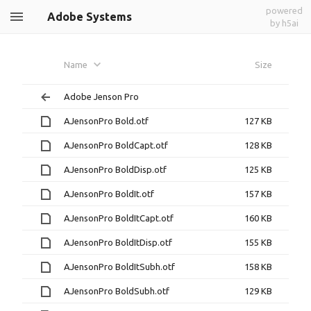
powered
Adobe Systems
by h5ai
Name
Size
Adobe Jenson Pro
AJensonPro Bold.otf
127 KB
AJensonPro BoldCapt.otf
128 KB
AJensonPro BoldDisp.otf
125 KB
AJensonPro BoldIt.otf
157 KB
AJensonPro BoldItCapt.otf
160 KB
AJensonPro BoldItDisp.otf
155 KB
AJensonPro BoldItSubh.otf
158 KB
AJensonPro BoldSubh.otf
129 KB